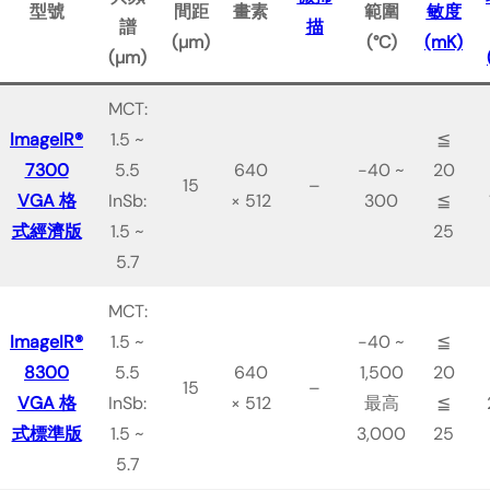
型號
間距
畫素
範圍
敏度
譜
描
(µm)
(°C)
(mK)
(µm)
MCT:
ImageIR®
1.5 ~
≦
7300
5.5
640
-40 ~
20
15
–
VGA 格
InSb:
× 512
300
≦
式經濟版
1.5 ~
25
5.7
MCT:
ImageIR®
1.5 ~
-40 ~
≦
8300
5.5
640
1,500
20
15
–
VGA 格
InSb:
× 512
最高
≦
式標準版
1.5 ~
3,000
25
5.7