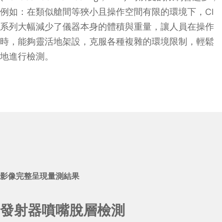
例如：在類似艙間等狹小且操作空間有限的環境下，CI
系列大幅減少了儀器本身的體積與重量，讓人員在操作
時，能夠靈活地架設，克服各種複雜的環境限制，輕鬆
地進行檢測。
影像完整呈現量測結果
發射器噴嘴脫層檢測