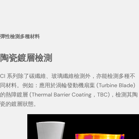
彈性檢測多種材料
陶瓷鍍層檢測
CI 系列除了碳纖維、玻璃纖維檢測外，亦能檢測多種不
同材料。例如：應用於渦輪發動機扇葉 (Turbine Blade)
的熱障鍍層 (Thermal Barrier Coating，TBC)，檢測其陶
瓷的鍍層狀態。