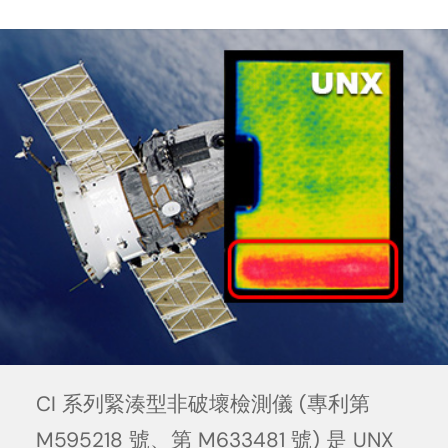
CI 系列緊湊型非破壞檢測儀 (專利第
M595218 號、第 M633481 號) 是 UNX