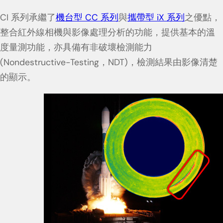
CI 系列承繼了
機台型 CC 系列
與
攜帶型 iX 系列
之優點，
整合紅外線相機與影像處理分析的功能，提供基本的溫
度量測功能，亦具備有非破壞檢測能力
(Nondestructive-Testing，NDT)，檢測結果由影像清楚
的顯示。