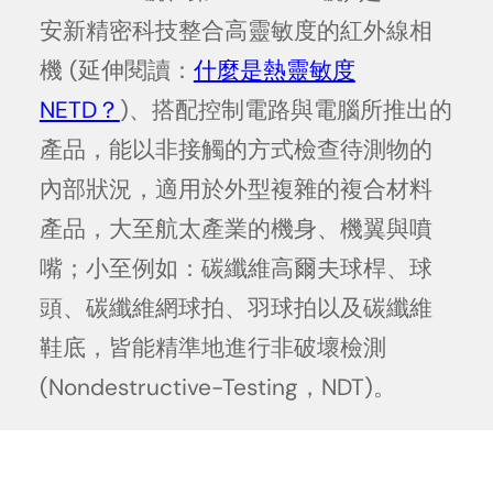
安新精密科技整合高靈敏度的紅外線相
機 (延伸閱讀：
什麼是熱靈敏度
NETD？
)、搭配控制電路與電腦所推出的
產品，能以非接觸的方式檢查待測物的
內部狀況，適用於外型複雜的複合材料
產品，大至航太產業的機身、機翼與噴
嘴；小至例如：碳纖維高爾夫球桿、球
頭、碳纖維網球拍、羽球拍以及碳纖維
鞋底，皆能精準地進行非破壞檢測
(Nondestructive-Testing，NDT)。