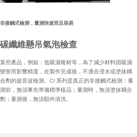
非接觸式檢測，量測快速而且容易
碳纖維懸吊氣泡檢查
某些產品，例如：低吸濕複材等，為了減少材料因吸濕
變形而影響精度，在製作完成後，不適合浸水或塗抹耦
合劑的超音波檢測。CI 系列是真正的非接觸式檢測：量
測前，無須事先準備標準樣品；量測時，無須塗抹耦合
劑；量測後，無須額外清洗。