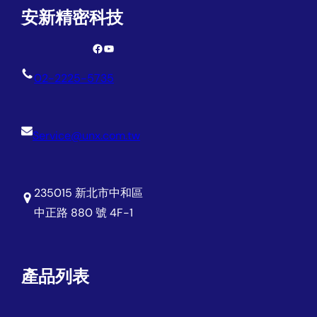
安新精密科技
Facebook
YouTube
02-2225-5735
Service@unx.com.tw
235015 新北市中和區
中正路 880 號 4F-1
產品列表