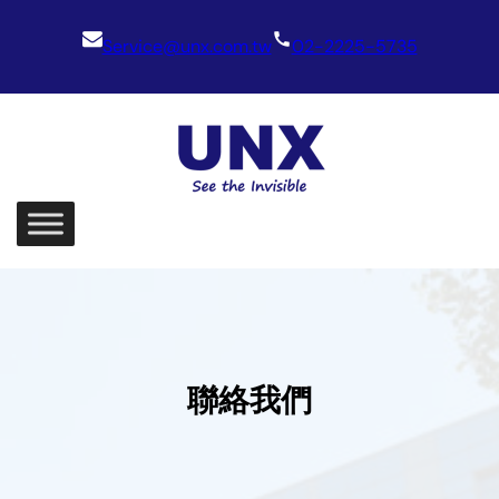
Skip
Service@unx.com.tw
02-2225-5735
to
content
聯絡我們