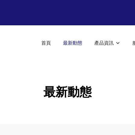
首頁
最新動態
產品資訊
最新動態