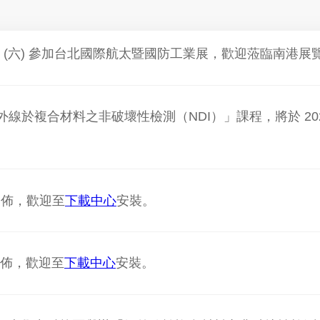
~ 09.20 (六) 參加台北國際航太暨國防工業展，歡迎蒞臨南港展
線於複合材料之非破壞性檢測（NDI）」課程，將於 2025.
 已發佈，歡迎至
下載中心
安裝。
 已發佈，歡迎至
下載中心
安裝。