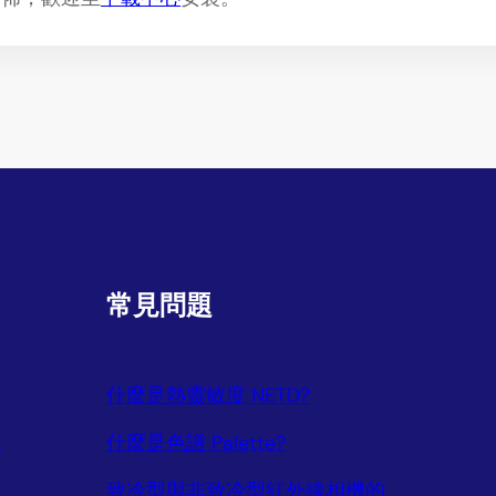
常見問題
測
什麼是熱靈敏度 NETD?
儀
什麼是色譜 Palette?
儀
致冷型與非致冷型紅外線相機的