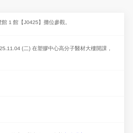
覽館 1 館【J0425】攤位參觀。
11.04 (二) 在塑膠中心高分子醫材大樓開課，