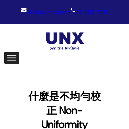
Skip
Service@unx.com.tw
02-2225-5735
to
content
什麼是不均勻校
正 Non-
Uniformity