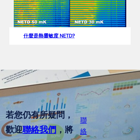
什麼是熱靈敏度 NETD?
若您仍有所疑問，
聯
歡迎
聯絡我們
，將
絡